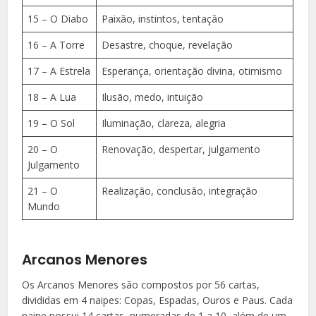
15 – O Diabo
Paixão, instintos, tentação
16 – A Torre
Desastre, choque, revelação
17 – A Estrela
Esperança, orientação divina, otimismo
18 – A Lua
Ilusão, medo, intuição
19 – O Sol
Iluminação, clareza, alegria
20 – O
Renovação, despertar, julgamento
Julgamento
21 – O
Realização, conclusão, integração
Mundo
Arcanos Menores
Os Arcanos Menores são compostos por 56 cartas,
divididas em 4 naipes: Copas, Espadas, Ouros e Paus. Cada
naipe possui 14 cartas, numeradas de 1 a 10, além de um