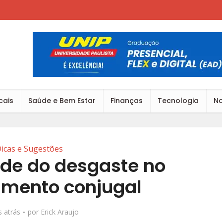
cais
Saúde e Bem Estar
Finanças
Tecnologia
No
icas e Sugestões
ade do desgaste no
amento conjugal
 atrás
por
Erick Araujo