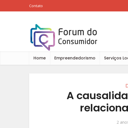
Contato
Home
Empreendedorismo
Serviços Lo
D
A causalid
relacion
2 anos