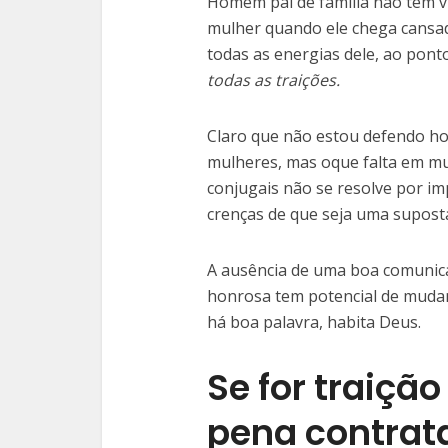
Homem pai de família não tem vi
mulher quando ele chega cansado
todas as energias dele, ao pont
todas as traições.
Claro que não estou defendo ho
mulheres, mas oque falta em mui
conjugais não se resolve por im
crenças de que seja uma suposta
A ausência de uma boa comunicaç
honrosa tem potencial de muda
há boa palavra, habita Deus.
Se for traição
pena contrat