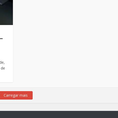
 –
de,
 de
Carregar mais