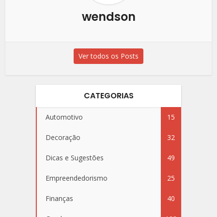
wendson
Ver todos os Posts
CATEGORIAS
Automotivo
15
Decoração
32
Dicas e Sugestões
49
Empreendedorismo
25
Finanças
40