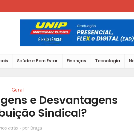
cais
Saúde e Bem Estar
Finanças
Tecnologia
No
Geral
agens e Desvantagens
buição Sindical?
nos atrás
por
Braga