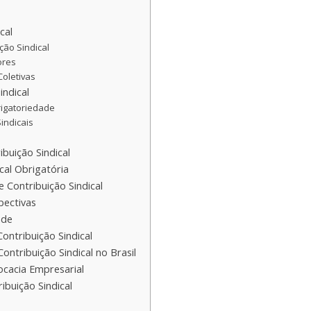
cal
ção Sindical
ores
Coletivas
indical
igatoriedade
indicais
buição Sindical
ical Obrigatória
 Contribuição Sindical
pectivas
ade
ontribuição Sindical
ontribuição Sindical no Brasil
vocacia Empresarial
ibuição Sindical