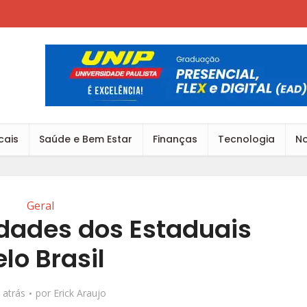
cais
Saúde e Bem Estar
Finanças
Tecnologia
No
Geral
idades dos Estaduais
lo Brasil
 atrás
por
Erick Araujo