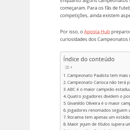
Enquanto alguns campeonatos se
começaram. Para os fãs de fute
competições, ainda existem asp
Por isso, o
Aposta Hub
preparou
curiosidades dos Campeonatos E
Índice do conteúdo
Campeonato Paulista tem mais r
Campeonato Carioca não terá 
ABC é o maior campeão estadual
Quatro jogadores dividem o post
Givanildo Oliveira é o maior cam
Jogadores renomados seguem a
Roraima tem apenas um estádio
Maior jejum de títulos supera u