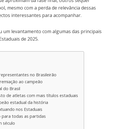
 aproximam da fase final, outros sequer
bol, mesmo com a perda de relevância dessas
ectos interessantes para acompanhar.
 um levantamento com algumas das principais
staduais de 2025.
epresentantes no Brasileirão
premiação ao campeão
 do Brasil
o de atletas com mais títulos estaduais
peão estadual da história
tuando nos Estaduais
 para todas as partidas
m século