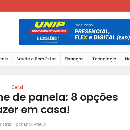
cais
Saúde e Bem Estar
Finanças
Tecnologia
No
Geral
ne de panela: 8 opções
azer em casa!
 atrás
por
Erick Araujo