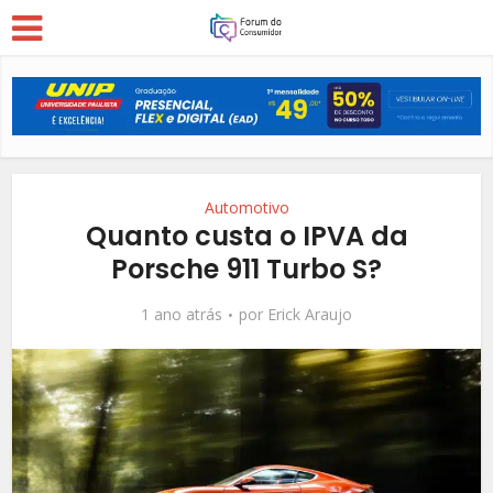
Automotivo
Quanto custa o IPVA da
Porsche 911 Turbo S?
1 ano atrás
por
Erick Araujo