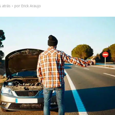
 atrás
por
Erick Araujo