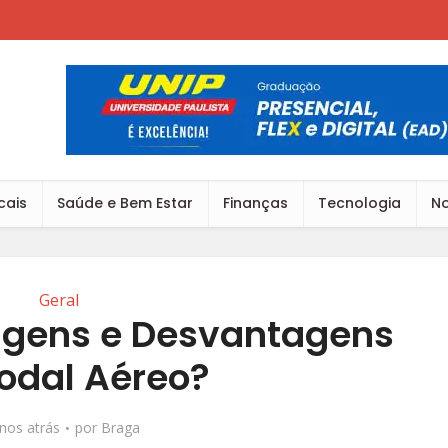
cais
Saúde e Bem Estar
Finanças
Tecnologia
No
Geral
agens e Desvantagens
odal Aéreo?
nos atrás
por
Braga