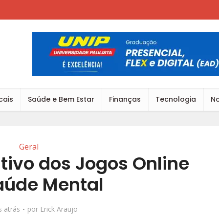
cais
Saúde e Bem Estar
Finanças
Tecnologia
No
Geral
tivo dos Jogos Online
aúde Mental
 atrás
por
Erick Araujo