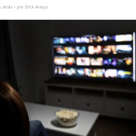
 atrás
por
Erick Araujo