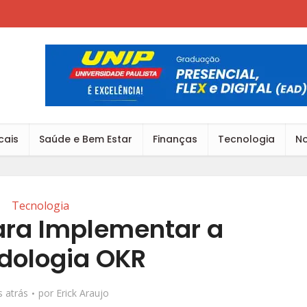
cais
Saúde e Bem Estar
Finanças
Tecnologia
No
Tecnologia
ara Implementar a
dologia OKR
 atrás
por
Erick Araujo