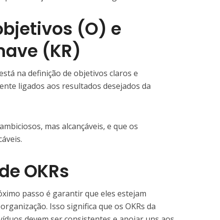
objetivos (O) e
have (KR)
stá na definição de objetivos claros e
ente ligados aos resultados desejados da
 ambiciosos, mas alcançáveis, e que os
áveis.
 de OKRs
óximo passo é garantir que eles estejam
 organização. Isso significa que os OKRs da
víduos devem ser consistentes e apoiar uns aos