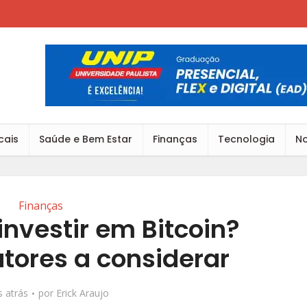
cais
Saúde e Bem Estar
Finanças
Tecnologia
No
Finanças
investir em Bitcoin?
atores a considerar
 atrás
por
Erick Araujo