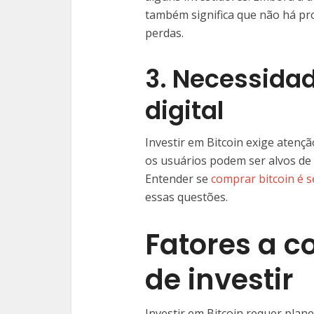
também significa que não há p
perdas.
3. Necessida
digital
Investir em Bitcoin exige atenç
os usuários podem ser alvos de 
Entender se
comprar bitcoin é 
essas questões.
Fatores a c
de investir
Investir em Bitcoin requer pla