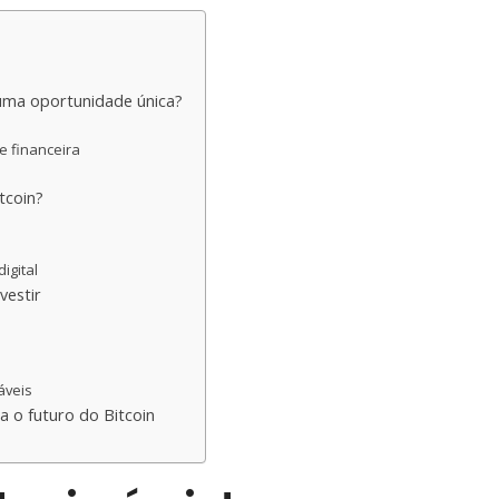
 uma oportunidade única?
e financeira
tcoin?
igital
vestir
áveis
a o futuro do Bitcoin