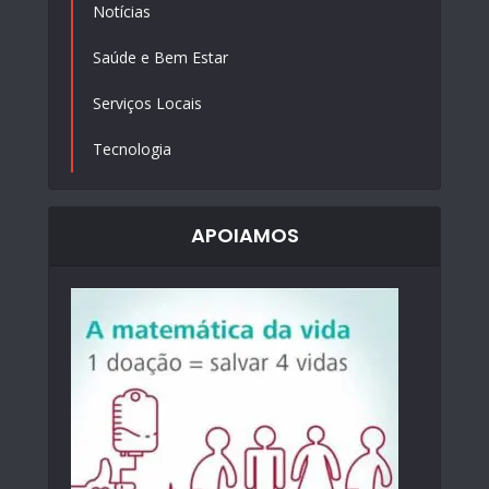
Notícias
Saúde e Bem Estar
Serviços Locais
Tecnologia
APOIAMOS