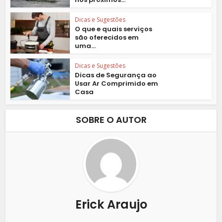
Dicas e Sugestões
O que e quais serviços
são oferecidos em
uma...
Dicas e Sugestões
Dicas de Segurança ao
Usar Ar Comprimido em
Casa
SOBRE O AUTOR
Erick Araujo