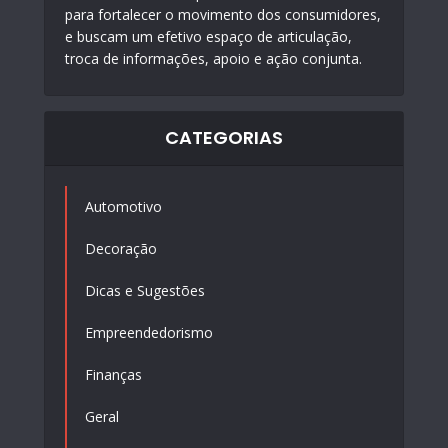
para fortalecer o movimento dos consumidores,
e buscam um efetivo espaço de articulação,
troca de informações, apoio e ação conjunta.
CATEGORIAS
Automotivo
Decoração
Dicas e Sugestões
Empreendedorismo
Finanças
Geral