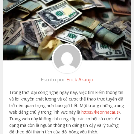
Escrito por
Erick Araujo
Trong thời đại công nghệ ngày nay, việc tìm kiếm thông tin
và lời khuyên chất lượng về cá cược thể thao trực tuyến đã
trở nên quan trọng hơn bao giờ hết. Một trong những trang
web đáng chú ý trong lĩnh vực này là
https://keonhacai.is/
.
Trang web này không chỉ cung cấp các cơ hội cá cược đa
dạng mà còn là nguồn thông tin đáng tin cậy và lý tưởng
để theo dõi thành tích của đội bóng yêu thích.