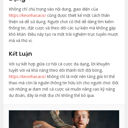
Không chỉ chú trọng vào nội dung, giao diện của
https://keonhacai.is/
cũng được thiết kế một cách thân
thiện và dễ sử dụng. Người chơi có thể dễ dàng tìm kiếm
thông tin, đặt cược và theo dõi các sự kiện mà không gặp
khó khăn. Điều này tạo ra một trải nghiệm trực tuyến mượt
mà và thú vị.
Kết Luận
Với sự kết hợp giữa cơ hội cá cược đa dạng, lời khuyên
tuyệt vời và khả năng theo dõi thành tích đội bóng,
https://keonhacai.is/
không chỉ là một nền tảng giải trí thể
thao mà còn là nguồn thông tin hữu ích cho người chơi. Đối
với những ai đam mê cá cược và muốn nâng cao kỹ năng
dự đoán, đây là một địa chỉ không thể bỏ qua.