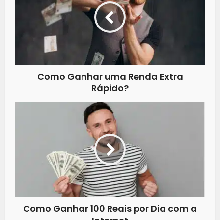
Como Ganhar uma Renda Extra
Rápido?
Como Ganhar 100 Reais por Dia com a