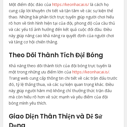
Một điểm độc đáo của
https://keonhacai.is/
là cách họ
cung cấp lời khuyên chi tiết và tận tâm về các sự kiện thể
thao. Những bài phân tích trực tuyến giúp người chơi hiểu
rõ hơn về tình hình hiện tại của đội, phong độ của cầu thủ
và các yếu tố ảnh hưởng đến kết quả cuộc đối đầu. Điều
này giúp nâng cao khả năng ra quyết định của người chơi
và tăng cơ hội chiến thắng.
Theo Dõi Thành Tích Đội Bóng
Khả năng theo dõi thành tích của đội bóng trực tuyến là
một trong những ưu điểm lớn của
https://keonhacai.is/
.
Trang web cung cấp thông tin chi tiết về các trận đấu trước
đó, tỷ lệ thắng thua, và các sự kiện quan trọng khác. Điều
này giúp người hâm mộ không chỉ thưởng thức trận đấu
mà còn hiểu rõ hơn về sức mạnh và yếu điểm của đội
bóng mình yêu thích.
Giao Diện Thân Thiện và Dễ Sử
Dụng