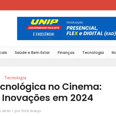
cais
Saúde e Bem Estar
Finanças
Tecnologia
No
Tecnologia
ecnológica no Cinema:
 Inovações em 2024
 atrás
por
Erick Araujo