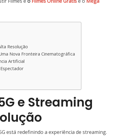
tir Filmes é
o
Filmes Online Grátis
e o
Mega
lta Resolução
 Uma Nova Fronteira Cinematográfica
ia Artificial
o Espectador
5G e Streaming
solução
G está redefinindo a experiência de streaming.